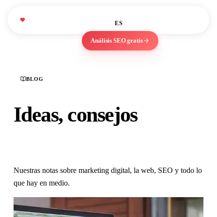
éxito
Nosotros
Blog
We Love
WLM
EN
ES
Marketing
Análisis SEO gratis
BLOG
Ideas, consejos
y lecciones.
Nuestras notas sobre marketing digital, la web, SEO y todo lo
que hay en medio.