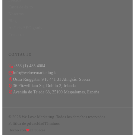
Precios
Casos de éxito
Nosotros
Blog
Análisis SEO gratis
Contacto
CONTACTO
+353 (1) 485 4004
info@welovemarketing.ie
Östra Ringgatan 9 F, 441 31 Alingsås, Suecia
36 Fitzwilliam Sq, Dublin 2, Irlanda
Avenida de Tejeda 68, 35100 Maspalomas, España
©
2026
We Love Marketing.
Todos los derechos reservados.
Política de privacidad
Términos
Hecho con
en Suecia